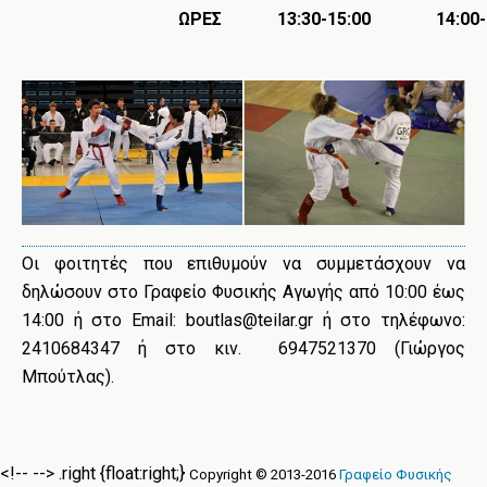
ΩΡΕΣ
13:30-15:00
14:00-
Οι φοιτητές που επιθυμούν να συμμετάσχουν να
δηλώσουν στο Γραφείο Φυσικής Αγωγής από 10:00 έως
14:00 ή στο Email: boutlas@teilar.gr ή στο τηλέφωνο:
2410684347 ή στο κιν. 6947521370 (Γιώργος
Μπούτλας).
<!-- -->
.right {float:right;}
Copyright © 2013-2016
Γραφείο Φυσικής