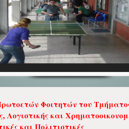
ρωτοετών Φοιτητών του Τμήματο
ς, Λογιστικής και Χρηματοοικονομ
τικές και Πολιτιστικές