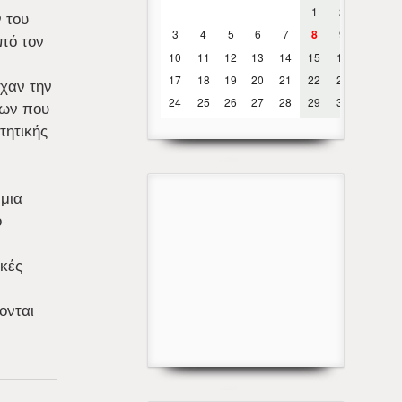
 του
πό τον
ίχαν την
των που
τητικής
 μια
ο
ικές
ονται