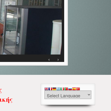
ς
ικής