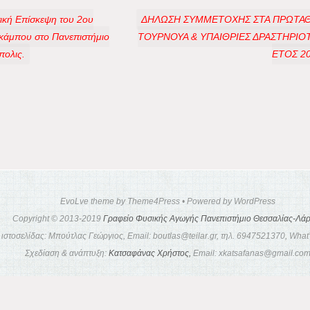
τική Επίσκεψη του 2ου
ΔΗΛΩΣΗ ΣΥΜΜΕΤΟΧΗΣ ΣΤΑ ΠΡΩΤΑ
κάμπου στο Πανεπιστήμιο
ΤΟΥΡΝΟΥΑ & ΥΠΑΙΘΡΙΕΣ ΔΡΑΣΤΗΡΙΟΤ
πολις.
ΕΤΟΣ 2
EvoLve theme by Theme4Press • Powered by WordPress
Copyright © 2013-2019
Γραφείο Φυσικής Αγωγής Πανεπιστήμιο Θεσσαλίας-Λάρ
ιστοσελίδας: Μπούτλας Γεώργιος, Email: boutlas@teilar.gr, τηλ. 6947521370, Wha
Σχεδίαση & ανάπτυξη:
Κατσαφάνας Χρήστος,
Email: xkatsafanas@gmail.co