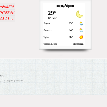
καιρός Λάρισα
ΘΛΗΜΑΤΑ-
ΗΤΕΣ ΑΚ.
025-26 →
ισα
t’s Up:6971913471
m