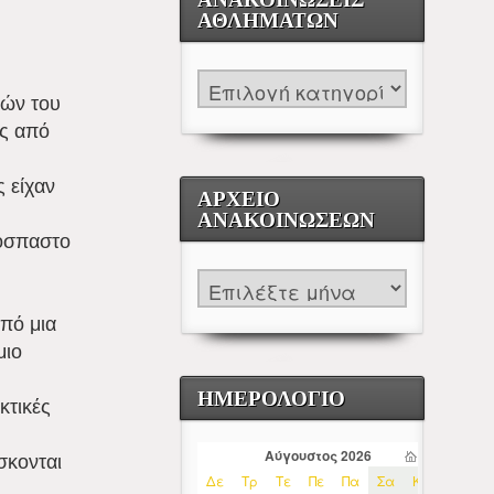
ΑΘΛΗΜΆΤΩΝ
τών του
ας από
 είχαν
ΑΡΧΕΊΟ
ΑΝΑΚΟΙΝΏΣΕΩΝ
πόσπαστο
πό μια
μιο
ΗΜΕΡΟΛΟΓΙΟ
κτικές
σκονται