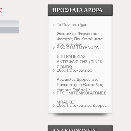
ς
ΠΡΌΣΦΑΤΑ ΆΡΘΡΑ
Το Πανεπιστήμιο
Θεσσαλίας Φέρνει τους
Φοιτητές Πιο Κοντά μέσα
από το Futsal
ΑΝΟΙΧΤΟ ΤΟΥΡΝΟΥΑ
ΕΠΙΤΡΑΠΕΖΙΑΣ
ΑΝΤΙΣΦΑΙΡΙΣΗΣ (ΠΙΝΓΚ
ΠΟΝΓΚ).
16ος Ιπποκράτειος
Ανώμαλος Δρόμος στο
Πανεπιστήμιο Θεσσαλίας
campus Γαιόπολις
ΠΡΟΗΜΙΤΕΛΙΚΟΙ ΑΓΩΝΕΣ
ΜΠΑΣΚΕΤ
15ος Ιπποκράτειος Δρόμος
ΑΝΑΚΟΙΝΏΣΕΙΣ