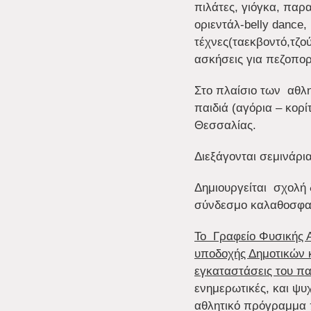
πιλάτες, γιόγκα, παρα
οριεντάλ-belly dance,
τέχνες(ταεκβοντό,τζο
ασκήσεις για πεζοπορί
Στο πλαίσιο των αθλη
παιδιά (αγόρια – κορ
Θεσσαλίας.
Διεξάγονται σεμινάρ
Δημιουργείται σχολή 
σύνδεσμο καλαθοσφαί
Το Γραφείο Φυσικής 
υποδοχής Δημοτικών κ
εγκαταστάσεις του π
ενημερωτικές, και ψυ
αθλητικό πρόγραμμα π