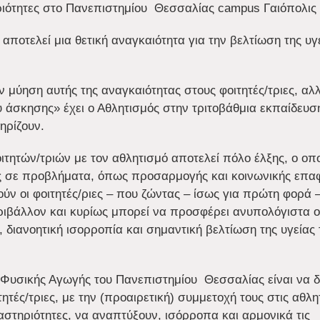
ιότητες στο Πανεπιστημίου Θεσσαλίας campus Γαιόπολις 
ποτελεί μια θετική αναγκαιότητα για την βελτίωση της υγε
 μύηση αυτής της αναγκαιότητας στους φοιτητές/τριες, αλλ
ου άσκησης» έχει ο Αθλητισμός στην τριτοβάθμια εκπαίδευση
ηρίζουν.
τητών/τριών με τον αθλητισμό αποτελεί πόλο έλξης, ο οπ
ις σε προβλήματα, όπως προσαρμογής και κοινωνικής επα
ν οι φοιτητές/ριες – που ζώντας – ίσως για πρώτη φορά 
εριβάλλον και κυρίως μπορεί να προσφέρει ανυπολόγιστα 
 διανοητική ισορροπία και σημαντική βελτίωση της υγείας
 Φυσικής Αγωγής του Πανεπιστημίου Θεσσαλίας είναι να δ
ητές/τριες, με την (προαιρετική) συμμετοχή τους στις αθλητ
ραστηριότητες, να αναπτύξουν, ισόρροπα και αρμονικά τις