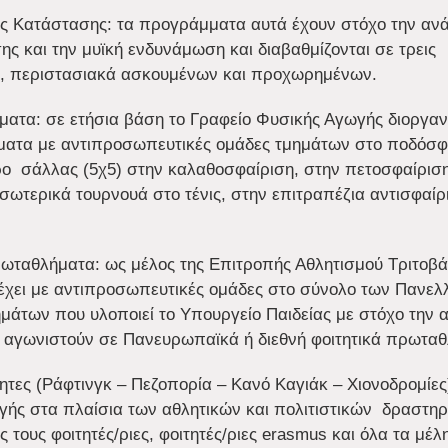
 Κατάστασης: τα προγράμματα αυτά έχουν στόχο την αν
ης και την μυϊκή ενδυνάμωση και διαβαθμίζονται σε τρεις
ν, περιστασιακά ασκουμένων και προχωρημένων.
ατα: σε ετήσια βάση το Γραφείο Φυσικής Αγωγής διοργαν
ατα με αντιπροσωπευτικές ομάδες τμημάτων στο ποδόσφ
ρο σάλλας (5χ5) στην καλαθοσφαίριση, στην πετοσφαίριση
σωτερικά τουρνουά στο τένις, στην επιτραπέζια αντισφαίρ
ρωταθλήματα: ως μέλος της Επιτροπής Αθλητισμού Τριτοβά
έχει με αντιπροσωπευτικές ομάδες στο σύνολο των Πανελ
άτων που υλοποιεί το Υπουργείο Παιδείας με στόχο την α
αγωνιστούν σε Πανευρωπαϊκά ή διεθνή φοιτητικά πρωταθ
ητες (Ράφτινγκ – Πεζοπορία – Κανό Καγιάκ – Χιονοδρομίες)
γής στα πλαίσια των αθλητικών και πολιτιστικών δραστηρ
 τους φοιτητές/ριες, φοιτητές/ριες erasmus και όλα τα μέλ