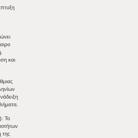
άπτυξη
ώνει
αιρο
.
ιση και
θμιας
ληνίων
νάδειξη
λήματα.
: Το
ιοτήτων
η της