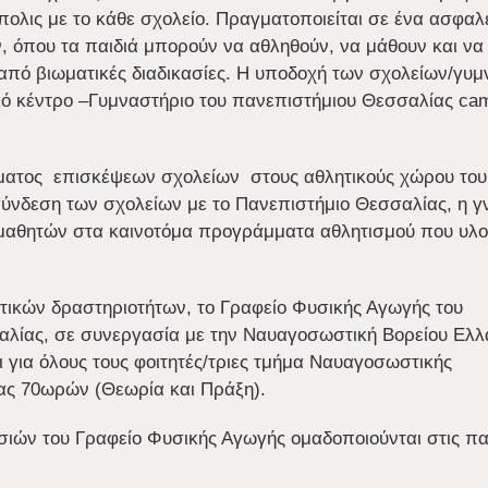
ολις με το κάθε σχολείο. Πραγματοποιείται σε ένα ασφαλέ
 όπου τα παιδιά μπορούν να αθληθούν, να μάθουν και να
πό βιωματικές διαδικασίες. Η υποδοχή των σχολείων/γυ
ικό κέντρο –Γυμναστήριο του πανεπιστήμιου Θεσσαλίας ca
ατος επισκέψεων σχολείων στους αθλητικούς χώρου του
ασύνδεση των σχολείων με το Πανεπιστήμιο Θεσσαλίας, η 
 μαθητών στα καινοτόμα προγράμματα αθλητισμού που υλοπ
τικών δραστηριοτήτων, το Γραφείο Φυσικής Αγωγής του
λίας, σε συνεργασία με την Ναυαγοσωστική Βορείου Ελλ
ι για όλους τους φοιτητές/τριες τμήμα Ναυαγοσωστικής
ιας 70ωρών (Θεωρία και Πράξη).
σιών του Γραφείο Φυσικής Αγωγής ομαδοποιούνται στις 