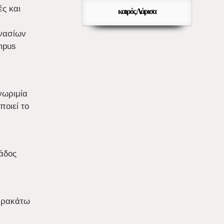
ς και
καιρός Λάρισα
μνασίων
mpus
γνωριμία
οιεί το
άδος
παρακάτω