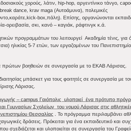
δοσιακούς χορούς, λάτιν, hip-hop, αργεντίνικο τάνγο, capoe
 break dance, krav maga (Αυτοάμυνα), πολεμικές
ύντο,καράτε,kick-box,πάλη). Επίσης, οργανώνονται εκπαιδ
α-ορειβασία, σκι, κανό – καγιάκ, ράφτινγκ κ.ά.
τικών προγραμμάτων του λειτουργεί Ακαδημία τένις, για 
ίτσια) ηλικίας 5-7 ετών, των εργαζομένων του Πανεπιστημί
ια πρώτων βοηθειών σε συνεργασία με το ΕΚΑΒ Λάρισας.
διαιτησίας μπάσκετ για τους φοιτητές σε συνεργασία με το
ρισης Λάρισας.
Αγωγής – campus Γαιόπολις υλοποιεί ένα πρότυπο πρόγ
αι Γυμνασίων Σχολείων του νομού Λάρισας στις αθλητικέ
ανεπιστημίου Θεσσαλίας
. Το πρόγραμμα περιλαμβάνει αθλ
χαγωγικές δράσεις. Πρόκειται για ένα εκπαιδευτικό και συ
ου σχεδιάζεται και υλοποιείται σε συνεργασία του Γραφεί