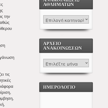
ες
ΑΘΛΗΜΆΤΩΝ
ης
ος την
καθώς
εύθερου
ΑΡΧΕΊΟ
ηση
ΑΝΑΚΟΙΝΏΣΕΩΝ
οργάνωση
ι τις
ητικές
διάφορα
ΗΜΕΡΟΛΟΓΙΟ
ίριση,
ύμβηση,
κή,