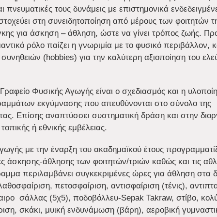
αι πνευματικές τους δυνάμεις με επιστημονικά ενδεδειγμέν
στοχεύει στη συνειδητοποίηση από μέρους των φοιτητών τ
γκης για άσκηση – άθληση, ώστε να γίνει τρόπος ζωής. Πρ
αντικό ρόλο παίζει η γνωριμία με το φυσικό περιβάλλον, 
ν συνηθειών (hobbies) για την καλύτερη αξιοποίηση του ελ
 Γραφείο Φυσικής Αγωγής είναι ο σχεδιασμός και η υλοποί
ραμμάτων εκγύμνασης που απευθύνονται στο σύνολο της
ητας. Επίσης αναπτύσσει συστηματική δράση και στην δι
τοπικής ή εθνικής εμβέλειας.
γωγής με την έναρξη του ακαδημαϊκού έτους προγραμματίζε
ες άσκησης-άθλησης των φοιτητών/τριών καθώς και τις αθλ
ραμμα περιλαμβάνει συγκεκριμένες ώρες για άθληση στα 
αθοσφαίριση, πετοσφαίριση, αντισφαίριση (τένις), αντιπτα
ιρο σάλλας (5χ5), ποδοβόλλευ-Sepak Takraw, στίβο, κολ
ριση, σκάκι, μυική ενδυνάμωση (βάρη), αεροβική γυμναστι