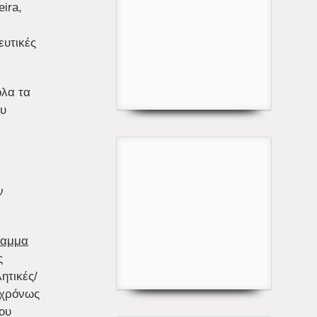
ira,
ευτικές
όλα τα
ου
ν
ραμμα
ς
ητικές/
γχρόνως
ου