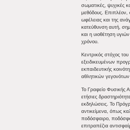
σωματικές, ψυχικές κ
μεθόδους. Επιπλέον, 
ωφέλειας και της ανά
κατεύθυνση αυτή, σημ
και η υιοθέτηση υγιώ
χρόνου.
Κεντρικός στόχος του
εξειδικευμένων προγ
εκπαιδευτικής κοινότ
αθλητικών γεγονότων 
Το Γραφείο Φυσικής Α
ετήσιες δραστηριότητ
εκδηλώσεις. Το Πρόγ
αντικείμενα, όπως καλ
ποδόσφαιρο, ποδόσφα
επιτραπέζια αντισφαί