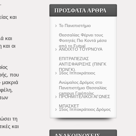
.
ΠΡΌΣΦΑΤΑ ΆΡΘΡΑ
ίας και
Το Πανεπιστήμιο
Θεσσαλίας Φέρνει τους
ά και
Φοιτητές Πιο Κοντά μέσα
 και οι
από το Futsal
ΑΝΟΙΧΤΟ ΤΟΥΡΝΟΥΑ
ΕΠΙΤΡΑΠΕΖΙΑΣ
ΑΝΤΙΣΦΑΙΡΙΣΗΣ (ΠΙΝΓΚ
οίος
ΠΟΝΓΚ).
16ος Ιπποκράτειος
φής, που
– μακριά
Ανώμαλος Δρόμος στο
Πανεπιστήμιο Θεσσαλίας
οφέλη,
campus Γαιόπολις
ΠΡΟΗΜΙΤΕΛΙΚΟΙ ΑΓΩΝΕΣ
 των
ΜΠΑΣΚΕΤ
15ος Ιπποκράτειος Δρόμος
ώσει τη
ικές και
ΑΝΑΚΟΙΝΏΣΕΙΣ