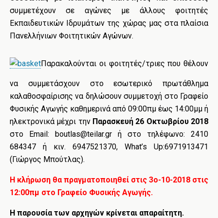
συμμετέχουν σε αγώνες με άλλους φοιτητές
Εκπαιδευτικών Ιδρυμάτων της χώρας μας στα πλαίσια
Πανελλήνιων Φοιτητικών Αγώνων.
Παρακαλούνται οι φοιτητές/τριες που θέλουν
να συμμετάσχουν στο εσωτερικό πρωτάθλημα
καλαθοσφαίρισης να δηλώσουν συμμετοχή στο Γραφείο
Φυσικής Αγωγής καθημερινά από 09:00πμ έως 14:00μμ ή
ηλεκτρονικά μέχρι την
Παρασκευή 26 Οκτωβρίου 2018
στο Email: boutlas@teilar.gr ή στο τηλέφωνο: 2410
684347 ή κιν. 6947521370, What’s Up:6971913471
(Γιώργος Μπούτλας).
Η κλήρωση θα πραγματοποιηθεί στις
3ο
-10-2018
στις
12:00πμ στο
Γραφείο Φυσικής Αγωγής.
Η παρουσία των αρχηγών κρίνεται απαραίτητη.