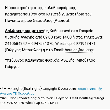
Η δραστηριότητα της καλαθοσφαίρισης
πραγματοποιείται στο κλειστό γυμναστήριο του
Πανεπιστημίου Θεσσαλίας (Λάρισα).
Δηλώσεις συμμετοχής:
Καθημερινά στο Γραφείο
Φυσικής Αγωγής από 09:00 έως 14:00 ή στα τηλέφωνα:
2410684347 – 6947521370, What’s up: 6971913471
(Γιώργος Μπούτλας) ή στο Email:
boutlas@teilar.gr
.
Υπεύθυνος Καθηγητής Φυσικής Αγωγής: Μπούτλας
Γιώργος
<!-- -->
.right {float:right;}
Copyright © 2013-2016
Γραφείο Φυσικής
Αγωγής ΤΕΙ Θεσσαλίας
Υπεύθυνος ιστοσελίδας: Μπούτλας Γεώργιος, Email: boutlas@teilar.gr,
τηλ. 6947521370, What’s Up:6971913471