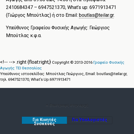
2410684347 – 6947521370, What’s up: 6971913471
(Γιώργος Μπούτλας) ή στο Email:
boutlas@teilar.gr
.
Υπεύθυνος Γραφείου Φυσικής Αγωγής: Γεώργιος
Μπούτλας κ.φ.α.
<!-- -->
.right {float:right;}
Copyright © 2013-2016
Γραφείο Φυσικής
Αγωγής ΤΕΙ Θεσσαλίας
Υπεύθυνος ιστοσελίδας: Μπούτλας Γεώργιος, Email: boutlas@teilar.gr,
τηλ. 6947521370, What’s Up:6971913471
Επιστροφή στην αρχή
Για Κινητές
Για Υπολογιστές
Συσκευές