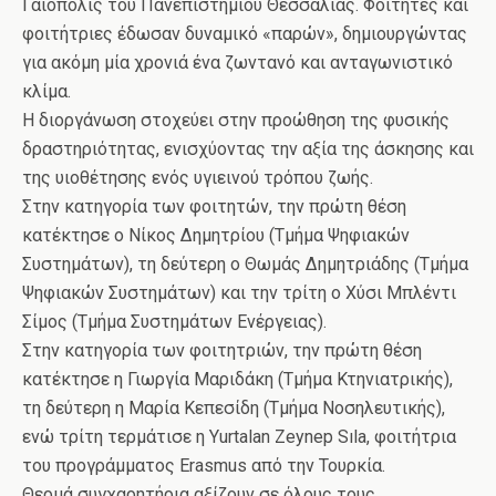
Γαιόπολις του Πανεπιστημίου Θεσσαλίας. Φοιτητές και
φοιτήτριες έδωσαν δυναμικό «παρών», δημιουργώντας
για ακόμη μία χρονιά ένα ζωντανό και ανταγωνιστικό
κλίμα.
Η διοργάνωση στοχεύει στην προώθηση της φυσικής
δραστηριότητας, ενισχύοντας την αξία της άσκησης και
της υιοθέτησης ενός υγιεινού τρόπου ζωής.
Στην κατηγορία των φοιτητών, την πρώτη θέση
κατέκτησε ο Νίκος Δημητρίου (Τμήμα Ψηφιακών
Συστημάτων), τη δεύτερη ο Θωμάς Δημητριάδης (Τμήμα
Ψηφιακών Συστημάτων) και την τρίτη ο Χύσι Μπλέντι
Σίμος (Τμήμα Συστημάτων Ενέργειας).
Στην κατηγορία των φοιτητριών, την πρώτη θέση
κατέκτησε η Γιωργία Μαριδάκη (Τμήμα Κτηνιατρικής),
τη δεύτερη η Μαρία Κεπεσίδη (Τμήμα Νοσηλευτικής),
ενώ τρίτη τερμάτισε η Yurtalan Zeynep Sıla, φοιτήτρια
του προγράμματος Erasmus από την Τουρκία.
Θερμά συγχαρητήρια αξίζουν σε όλους τους