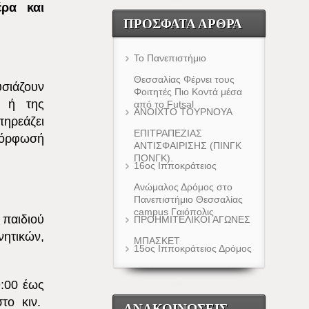
ρα και
ΠΡΌΣΦΑΤΑ ΆΡΘΡΑ
Το Πανεπιστήμιο
Θεσσαλίας Φέρνει τους
υσιάζουν
Φοιτητές Πιο Κοντά μέσα
ς ή της
από το Futsal
ΑΝΟΙΧΤΟ ΤΟΥΡΝΟΥΑ
ηρεάζει
ΕΠΙΤΡΑΠΕΖΙΑΣ
 μόρφωσή
ΑΝΤΙΣΦΑΙΡΙΣΗΣ (ΠΙΝΓΚ
ΠΟΝΓΚ).
16ος Ιπποκράτειος
Ανώμαλος Δρόμος στο
Πανεπιστήμιο Θεσσαλίας
campus Γαιόπολις
 παιδιού
ΠΡΟΗΜΙΤΕΛΙΚΟΙ ΑΓΩΝΕΣ
ητικών,
ΜΠΑΣΚΕΤ
15ος Ιπποκράτειος Δρόμος
:00 έως
το κιν.
ΑΝΑΚΟΙΝΏΣΕΙΣ