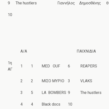
9
The hustlers
Γιαννήλος
Δημοσθένης
6
10
Α/Α
ΠΑΙΧΝΙΔΙΑ
1η
1
1
MED OUF
6
REAPERS
ΑΓ
2
2
ΜΙΣΟ ΜΥΡΙΟ
3
VLAKS
3
5
LA BOMBERS
9
The hustlers
4
4
Black docs
10